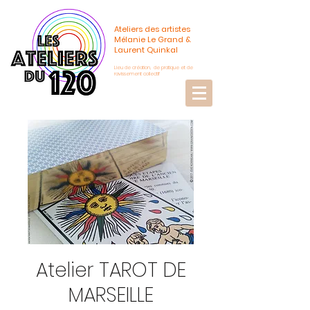
Ateliers des artistes
Mélanie Le Grand &
Laurent Quinkal
Lieu de création, de pratique et de
ravissement collectif
Atelier TAROT DE
MARSEILLE