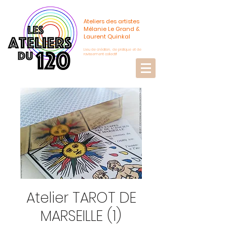
Ateliers des artistes
Mélanie Le Grand &
Laurent Quinkal
Lieu de création, de pratique et de
ravissement collectif
Atelier TAROT DE
MARSEILLE (1)