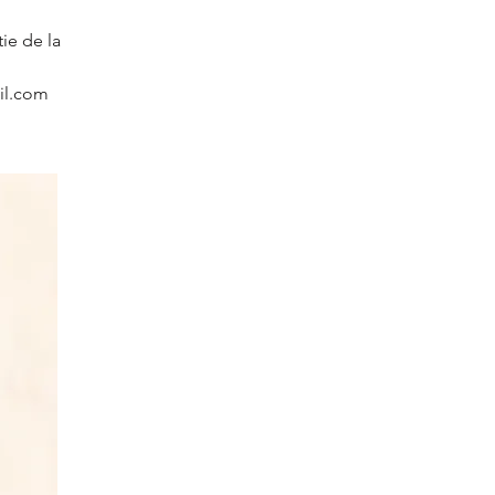
ie de la
il.com