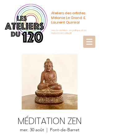
Ateliers des artistes
Mélanie Le Grand &
Laurent Quinkal
Lieu de création, de pratique et de
ravissement collectif
MÉDITATION ZEN
mer. 30 août
  |  
Pont-de-Barret