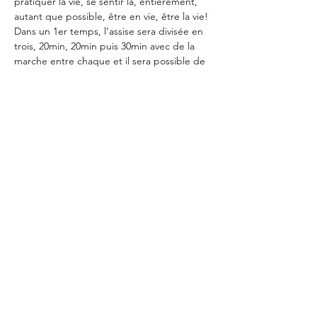
pratiquer la vie, se sentir là, entièrement, 
autant que possible, être en vie, être la vie!
Dans un 1er temps, l’assise sera divisée en 
trois, 20min, 20min puis 30min avec de la 
marche entre chaque et il sera possible de 
sortir entre les assises, pour ne pas en 
décourager certain.e.s.
Cette pratique nourrit tellement mon 
existence que je me réjouis de la partager. 
Au plaisir de vous y trouver.
Méditation en 3 parties de 30 minutes / 
Possibilité participer à tout ou partie de la 
pratique 
Contactez-moi si vous venez pour la 
première fois : adrien.zask@gmail.com
plus >
LES ATELIERS DU 120
/ 120 route de Félines
26160
Pont-de-Barret
en Drôme Provençale