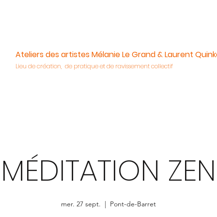
Ateliers des artistes Mélanie Le Grand & Laurent Quink
Lieu de création, de pratique et de ravissement collectif
MÉDITATION ZEN
mer. 27 sept.
  |  
Pont-de-Barret