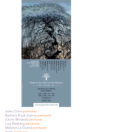
Jules Cotte
peintures
Barbara Rosé Joanny
peintures
Cécile Windeck
peintures
Lisa Renberg
peintures
Mélanie Le Grand
peintures
Sakhi
peintures